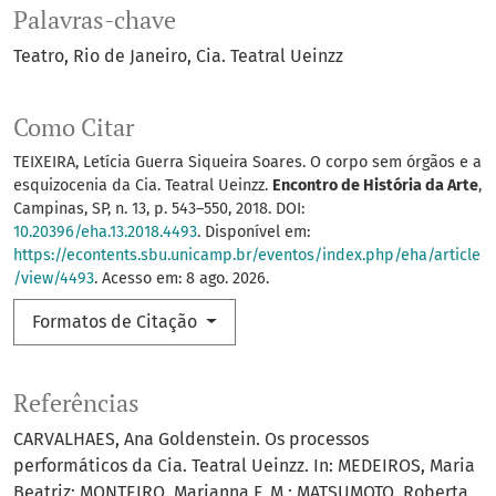
Palavras-chave
Teatro
Rio de Janeiro
Cia. Teatral Ueinzz
Como Citar
TEIXEIRA, Letícia Guerra Siqueira Soares. O corpo sem órgãos e a
esquizocenia da Cia. Teatral Ueinzz.
Encontro de História da Arte
,
Campinas, SP, n. 13, p. 543–550, 2018. DOI:
10.20396/eha.13.2018.4493
. Disponível em:
https://econtents.sbu.unicamp.br/eventos/index.php/eha/article
/view/4493
. Acesso em: 8 ago. 2026.
Formatos de Citação
Referências
CARVALHAES, Ana Goldenstein. Os processos
performáticos da Cia. Teatral Ueinzz. In: MEDEIROS, Maria
Beatriz; MONTEIRO, Marianna F. M.; MATSUMOTO, Roberta