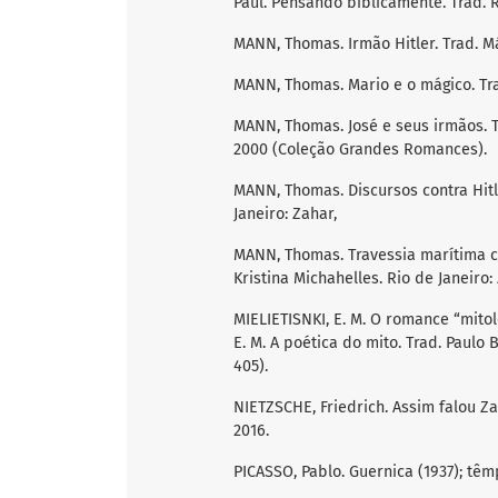
Paul. Pensando biblicamente. Trad. Ra
MANN, Thomas. Irmão Hitler. Trad. Má
MANN, Thomas. Mario e o mágico. Trad
MANN, Thomas. José e seus irmãos. T
2000 (Coleção Grandes Romances).
MANN, Thomas. Discursos contra Hitl
Janeiro: Zahar,
MANN, Thomas. Travessia marítima c
Kristina Michahelles. Rio de Janeiro: 
MIELIETISNKI, E. M. O romance “mitol
E. M. A poética do mito. Trad. Paulo 
405).
NIETZSCHE, Friedrich. Assim falou Zar
2016.
PICASSO, Pablo. Guernica (1937); têm