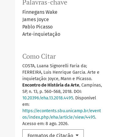
Palavras-chave
Finnegans Wake
James Joyce
Pablo Picasso
Arte-inquietação
Como Citar
COSTA, Luana Signorelli Faria da;
FERREIRA, Luis Henrique Garcia. Arte e
inquietação: Joyce, Mann e Picasso.
Encontro de História da Arte
, Campinas,
SP, n. 13, p. 560–568, 2018. DOI:
10.20396/eha.13.2018.4495
. Disponível
em:
https://econtents.sbu.unicamp.br/event
os/index.php/eha/article/view/4495
.
Acesso em: 8 ago. 2026.
Formatos de Citação