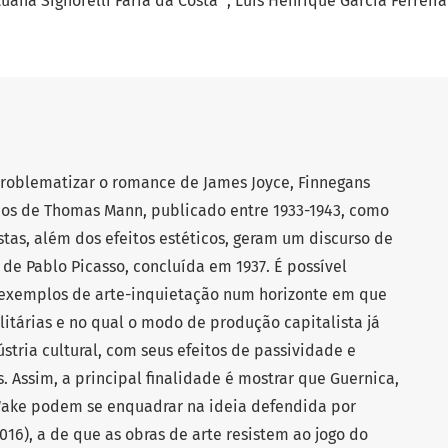
uana Signorelli Faria da Costa
Luis Henrique Garcia Ferreira
problematizar o romance de James Joyce, Finnegans
mãos de Thomas Mann, publicado entre 1933-1943, como
tas, além dos efeitos estéticos, geram um discurso de
 de Pablo Picasso, concluída em 1937. É possível
o exemplos de arte-inquietação num horizonte em que
litárias e no qual o modo de produção capitalista já
stria cultural, com seus efeitos de passividade e
. Assim, a principal finalidade é mostrar que Guernica,
 Wake podem se enquadrar na ideia defendida por
016), a de que as obras de arte resistem ao jogo do