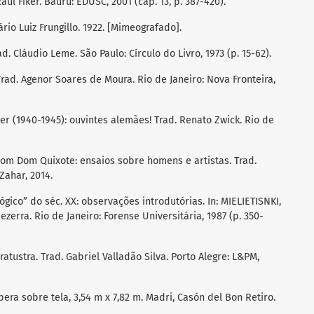
ul Fiker. Bauru: EDUSC, 2001 (cap. 13, p. 387-420).
rio Luiz Frungillo. 1922. [Mimeografado].
. Cláudio Leme. São Paulo: Círculo do Livro, 1973 (p. 15-62).
rad. Agenor Soares de Moura. Rio de Janeiro: Nova Fronteira,
er (1940-1945): ouvintes alemães! Trad. Renato Zwick. Rio de
om Dom Quixote: ensaios sobre homens e artistas. Trad.
Zahar, 2014.
ógico” do séc. XX: observações introdutórias. In: MIELIETISNKI,
Bezerra. Rio de Janeiro: Forense Universitária, 1987 (p. 350-
atustra. Trad. Gabriel Valladão Silva. Porto Alegre: L&PM,
pera sobre tela, 3,54 m x 7,82 m. Madri, Casón del Bon Retiro.