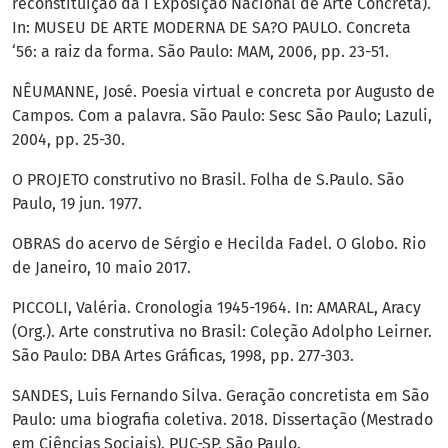
reconstituição da I Exposição Nacional de Arte Concreta).
In: MUSEU DE ARTE MODERNA DE SA?O PAULO. Concreta
‘56: a raiz da forma. São Paulo: MAM, 2006, pp. 23-51.
NÊUMANNE, José. Poesia virtual e concreta por Augusto de
Campos. Com a palavra. São Paulo: Sesc São Paulo; Lazuli,
2004, pp. 25-30.
O PROJETO construtivo no Brasil. Folha de S.Paulo. São
Paulo, 19 jun. 1977.
OBRAS do acervo de Sérgio e Hecilda Fadel. O Globo. Rio
de Janeiro, 10 maio 2017.
PICCOLI, Valéria. Cronologia 1945-1964. In: AMARAL, Aracy
(Org.). Arte construtiva no Brasil: Coleção Adolpho Leirner.
São Paulo: DBA Artes Gráficas, 1998, pp. 277-303.
SANDES, Luis Fernando Silva. Geração concretista em São
Paulo: uma biografia coletiva. 2018. Dissertação (Mestrado
em Ciências Sociais). PUC-SP, São Paulo.