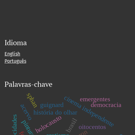
Idioma
English
Português
Palavras-chave
sphan
cinema independente
emergentes
guignard
democracia
acervo
história do olhar
holocausto
atrocidades
brasil
oitocentos