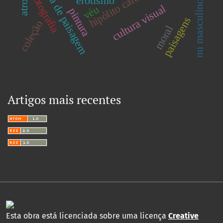
pintura de paisagem
hipólito caron
fotografia
erotismo
nu masculino
cultura visual
véu
pintura
paisagens
coleção
moral
Artigos mais recentes
Esta obra está licenciada sobre uma licença
Creative