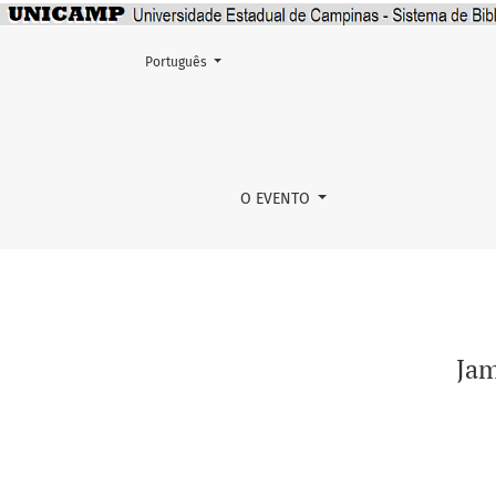
Mudar o idioma. O atual é:
Português
James Ensor na coleção de arte de Murilo Me
O EVENTO
Jam