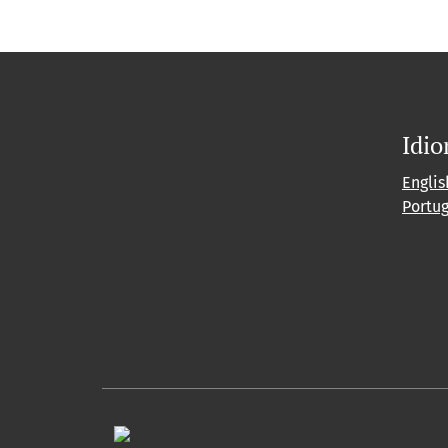
Idi
Englis
Portu