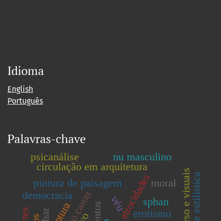
Idioma
English
Português
Palavras-chave
psicanálise
nu masculino
circulação em arquitetura
percurso e visuais
atrocidades
análise estilística
pintura de paisagem
moral
hipólito caron
democracia
véu
sphan
pintura
erotismo