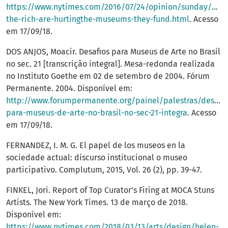
https://www.nytimes.com/2016/07/24/opinion/sunday/how
the-rich-are-hurtingthe-museums-they-fund.html
. Acesso
em 17/09/18.
DOS ANJOS, Moacir. Desafios para Museus de Arte no Brasil
no sec. 21 [transcrição integral]. Mesa-redonda realizada
no Instituto Goethe em 02 de setembro de 2004. Fórum
Permanente. 2004. Disponível em:
http://www.forumpermanente.org/painel/palestras/desafio
para-museus-de-arte-no-brasil-no-sec-21-integra
. Acesso
em 17/09/18.
FERNANDEZ, I. M. G. El papel de los museos en la
sociedade actual: discurso institucional o museo
participativo. Complutum, 2015, Vol. 26 (2), pp. 39-47.
FINKEL, Jori. Report of Top Curator’s Firing at MOCA Stuns
Artists. The New York Times. 13 de março de 2018.
Disponível em:
https://www.nytimes.com/2018/03/13/arts/design/helen-