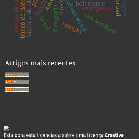
oitocentos
ensino de artes
história do olhar
acervo
banco de dados
cultura visual
holocausto
emergentes
fotografia
rem koolhaas
brasil
coleção
Artigos mais recentes
Esta obra está licenciada sobre uma licença
Creative