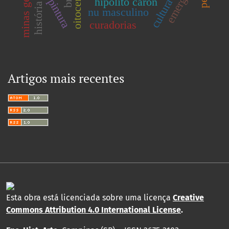
cultura visual
minas gerais
oitocentos
hipólito caron
pintura
nu masculino
curadorias
Artigos mais recentes
Esta obra está licenciada sobre uma licença
Creative
Commons Attribution 4.0 International License
.