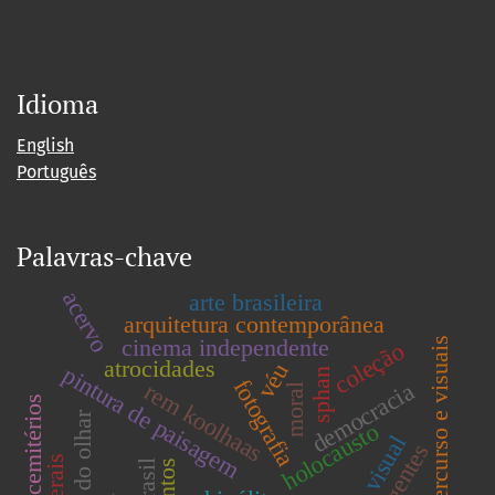
Idioma
English
Português
Palavras-chave
acervo
arte brasileira
arquitetura contemporânea
cinema independente
percurso e visuais
coleção
atrocidades
véu
pintura de paisagem
sphan
fotografia
rem koolhaas
democracia
moral
cemitérios
história do olhar
holocausto
emergentes
brasil