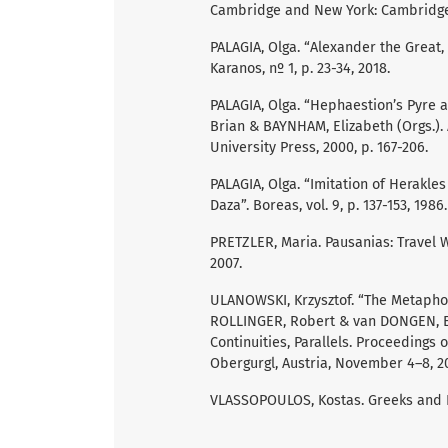
Cambridge and New York: Cambridge 
PALAGIA, Olga. “Alexander the Great,
Karanos, nº 1, p. 23-34, 2018.
PALAGIA, Olga. “Hephaestion’s Pyre 
Brian & BAYNHAM, Elizabeth (Orgs.). 
University Press, 2000, p. 167-206.
PALAGIA, Olga. “Imitation of Herakle
Daza”. Boreas, vol. 9, p. 137-153, 1986.
PRETZLER, Maria. Pausanias: Travel 
2007.
ULANOWSKI, Krzysztof. “The Metaphor 
ROLLINGER, Robert & van DONGEN, Er
Continuities, Parallels. Proceeding
Obergurgl, Austria, November 4–8, 201
VLASSOPOULOS, Kostas. Greeks and B