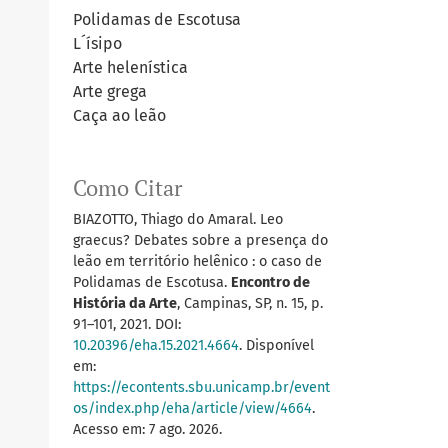
Polidamas de Escotusa
L´ísipo
Arte helenística
Arte grega
Caça ao leão
Como Citar
BIAZOTTO, Thiago do Amaral. Leo
graecus? Debates sobre a presença do
leão em território helênico : o caso de
Polidamas de Escotusa.
Encontro de
História da Arte
, Campinas, SP, n. 15, p.
91–101, 2021. DOI:
10.20396/eha.15.2021.4664
. Disponível
em:
https://econtents.sbu.unicamp.br/event
os/index.php/eha/article/view/4664
.
Acesso em: 7 ago. 2026.