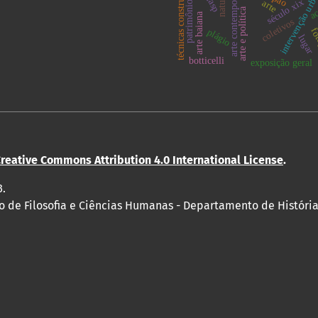
patrimônio mundial
arte contemporânea
técnicas construtivas
natureza
intervenção urb
masp
século xix
arte
aç
arte e política
arte baiana
coletivos
fot
plágio
lugar
botticelli
exposição geral
reative Commons Attribution 4.0 International License
.
3.
o de Filosofia e Ciências Humanas - Departamento de Históri