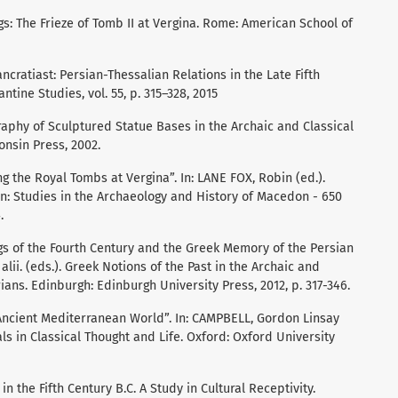
gs: The Frieze of Tomb II at Vergina. Rome: American School of
cratiast: Persian-Thessalian Relations in the Late Fifth
ntine Studies, vol. 55, p. 315–328, 2015
phy of Sculptured Statue Bases in the Archaic and Classical
onsin Press, 2002.
g the Royal Tombs at Vergina”. In: LANE FOX, Robin (ed.).
n: Studies in the Archaeology and History of Macedon - 650
.
s of the Fourth Century and the Greek Memory of the Persian
alii. (eds.). Greek Notions of the Past in the Archaic and
rians. Edinburgh: Edinburgh University Press, 2012, p. 317-346.
Ancient Mediterranean World”. In: CAMPBELL, Gordon Linsay
s in Classical Thought and Life. Oxford: Oxford University
n the Fifth Century B.C. A Study in Cultural Receptivity.