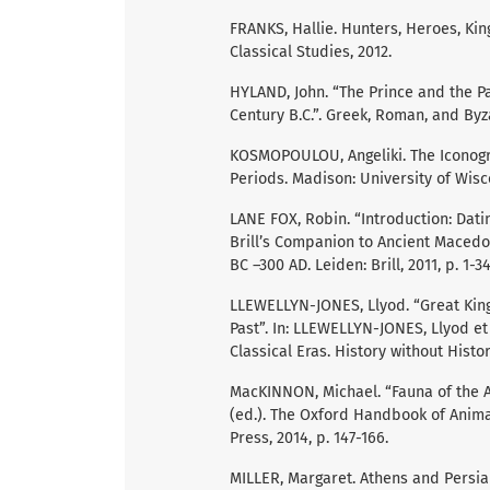
FRANKS, Hallie. Hunters, Heroes, Kin
Classical Studies, 2012.
HYLAND, John. “The Prince and the Pan
Century B.C.”. Greek, Roman, and Byza
KOSMOPOULOU, Angeliki. The Iconogra
Periods. Madison: University of Wisc
LANE FOX, Robin. “Introduction: Datin
Brill’s Companion to Ancient Macedo
BC –300 AD. Leiden: Brill, 2011, p. 1-34
LLEWELLYN-JONES, Llyod. “Great King
Past”. In: LLEWELLYN-JONES, Llyod et 
Classical Eras. History without Histo
MacKINNON, Michael. “Fauna of the 
(ed.). The Oxford Handbook of Animal
Press, 2014, p. 147-166.
MILLER, Margaret. Athens and Persia i