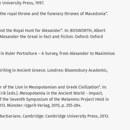
University Press, 1997.
 the royal throne and the funerary thrones of Macedonia”.
and the Royal Hunt for Alexander”. In: BOSWORTH, Albert
Alexander the Great in Fact and Fiction. Oxford: Oxford
s in Ruler Portraiture – A Survey, from Alexander to Maximinus
Writing in Ancient Greece. Londres: Bloomsbury Academic,
of the Lion in Mesopotamian and Greek Civilization”. In:
ik (eds.). Mesopotamia in the Ancient World - Impact,
s of the Seventh Symposium of the Melammu Project Held in
3. Münster: Ugarit-Verlag, 2015, p. 255-284.
arbarians. Cambridge: Cambridge University Press, 2013.