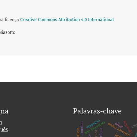
ma licença
Creative Commons Attribution 4.0 International
Biazotto
oma
Palavras-chave
vestuário
can
h
nagasaki
arte brasileira
pedro américo
olhar
guês
japão