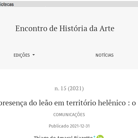
o em território helênico : o caso de Polidamas de Escotusa
Encontro de História da Arte
EDIÇÕES
NOTÍCIAS
n. 15 (2021)
resença do leão em território helênico : o
COMUNICAÇÕES
Publicado 2021-12-31
+