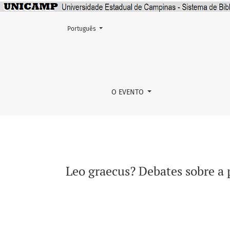
Mudar o idioma. O atual é:
Português
Leo graecus? Debates sobre a presença do leã
O EVENTO
Leo graecus? Debates sobre a p