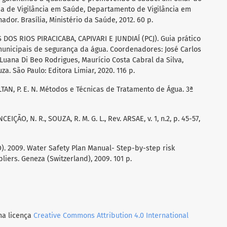
ia de Vigilância em Saúde, Departamento de Vigilância em
or. Brasília, Ministério da Saúde, 2012. 60 p.
OS RIOS PIRACICABA, CAPIVARI E JUNDIAÍ (PCJ). Guia prático
unicipais de segurança da água. Coordenadores: José Carlos
 Luana Di Beo Rodrigues, Maurício Costa Cabral da Silva,
. São Paulo: Editora Limiar, 2020. 116 p.
LTAN, P. E. N. Métodos e Técnicas de Tratamento de Água. 3ª
IÇÃO, N. R., SOUZA, R. M. G. L., Rev. ARSAE, v. 1, n.2, p. 45-57,
2009. Water Safety Plan Manual- Step-by-step risk
iers. Geneza (Switzerland), 2009. 101 p.
ma licença
Creative Commons Attribution 4.0 International