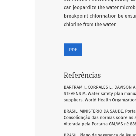
can jeopardize the water microbio
breakpoint chlorination be ens
chlorine from the water.
PDF
Referências
BARTRAM J., CORRALES L., DAVISON A
STEVENS M. Water safety plan manua
suppliers. World Health Organization
BRASIL. MINISTÉRIO DA SAÚDE. Porta
Consolidação das normas sobre as a
Alterada pela Portaria GM/MS nº 888
BRASIL. Plano de segurança da água