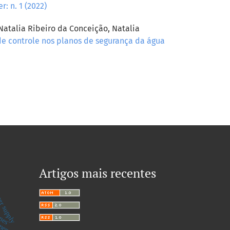
: n. 1 (2022)
Natalia Ribeiro da Conceição, Natalia
de controle nos planos de segurança da água
Artigos mais recentes
r supply
nes
tment