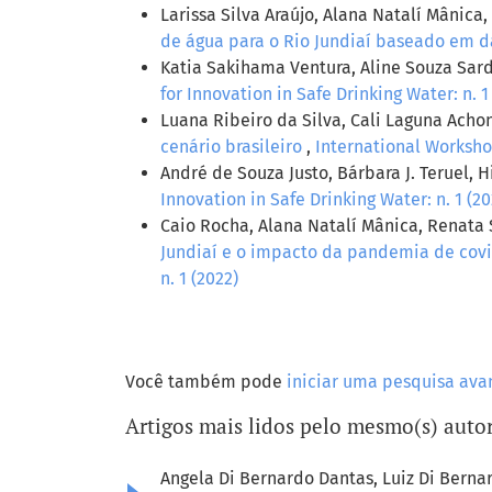
Larissa Silva Araújo, Alana Natalí Mânic
de água para o Rio Jundiaí baseado em d
Katia Sakihama Ventura, Aline Souza Sar
for Innovation in Safe Drinking Water: n. 1
Luana Ribeiro da Silva, Cali Laguna Acho
cenário brasileiro
,
International Workshop
André de Souza Justo, Bárbara J. Teruel, H
Innovation in Safe Drinking Water: n. 1 (20
Caio Rocha, Alana Natalí Mânica, Renata
Jundiaí e o impacto da pandemia de cov
n. 1 (2022)
Você também pode
iniciar uma pesquisa ava
Artigos mais lidos pelo mesmo(s) autor
Angela Di Bernardo Dantas, Luiz Di Bernar