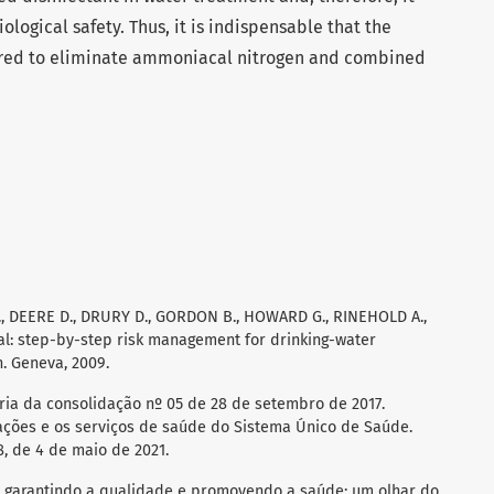
logical safety. Thus, it is indispensable that the
ured to eliminate ammoniacal nitrogen and combined
., DEERE D., DRURY D., GORDON B., HOWARD G., RINEHOLD A.,
l: step-by-step risk management for drinking-water
. Geneva, 2009.
ria da consolidação nº 05 de 28 de setembro de 2017.
ções e os serviços de saúde do Sistema Único de Saúde.
, de 4 de maio de 2021.
: garantindo a qualidade e promovendo a saúde: um olhar do