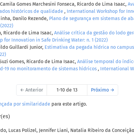
a, Camila Gomes Marchesini Fonseca, Ricardo de Lima Isaac,
Av
ados históricos de qualidade
,
International Workshop for Inno
dinha, Danilo Rezende,
Plano de segurança em sistemas de a
 (2022)
n, Ricardo de Lima Isaac,
Análise crítica da gestão do lodo g
 for Innovation in Safe Drinking Water: n. 1 (2022)
ildo Guillardi Junior,
Estimativa da pegada hídrica no camp
22)
 Suzi Gomes, Ricardo de Lima Isaac,
Análise temporal do índic
id-19 no monitoramento de sistemas hídricos
,
International W
←
Anterior
1-10 de 13
Próximo
→
nçada por similaridade
para este artigo.
(es)
do, Lucas Polizel, Jennifer Liani, Natalia Ribeiro da Conceição