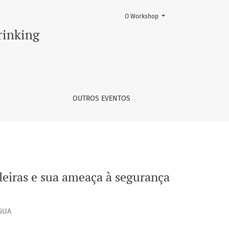
O Workshop
 da água: estudos de caso
rinking
OUTROS EVENTOS
ileiras e sua ameaça à segurança
GUA