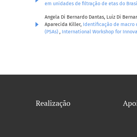
em unidades de filtração de etas do Bras
Angela Di Bernardo Dantas, Luiz Di Berna
Aparecida Killer,
Identificação de macro 
(PSAs)
,
International Workshop for Innovat
Realização
Apo