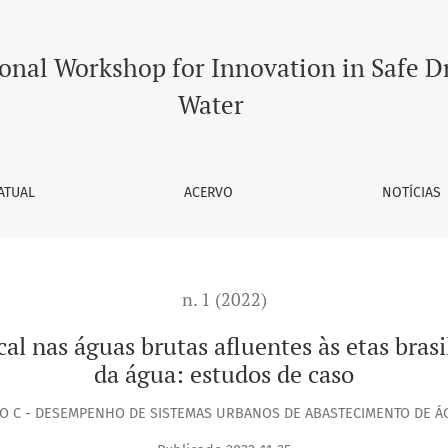
rutas afluentes às etas brasileiras e sua ameaça à segurança
ional Workshop for Innovation in Safe D
Water
ATUAL
ACERVO
NOTÍCIAS
n. 1 (2022)
l nas águas brutas afluentes às etas bras
da água: estudos de caso
XO C - DESEMPENHO DE SISTEMAS URBANOS DE ABASTECIMENTO DE Á