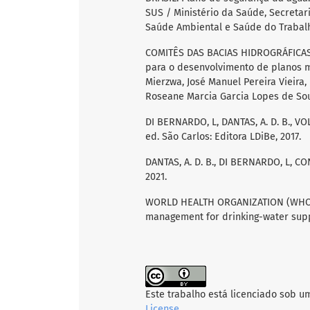
SUS / Ministério da Saúde, Secretar
Saúde Ambiental e Saúde do Trabalhad
COMITÊS DAS BACIAS HIDROGRÁFICAS D
para o desenvolvimento de planos m
Mierzwa, José Manuel Pereira Vieira,
Roseane Marcia Garcia Lopes de Souza
DI BERNARDO, L, DANTAS, A. D. B., VO
ed. São Carlos: Editora LDiBe, 2017.
DANTAS, A. D. B., DI BERNARDO, L, CONCE
2021.
WORLD HEALTH ORGANIZATION (WHO). 
management for drinking-water suppl
Este trabalho está licenciado sob u
License
.