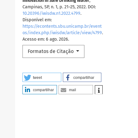
Innovation in Safe Drinking Water
,
Campinas, SP, n. 1, p. 21–25, 2022. DOI:
10.20396/iwisdw.n1.2022.4799
.
Disponível em:
https://econtents.sbu.unicamp.br/event
os/index.php/iwisdw/article/view/4799
.
Acesso em: 6 ago. 2026.
Formatos de Citação
tweet
compartilhar
compartilhar
mail