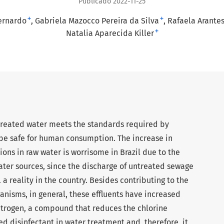
Publicado 2022-11-25
+
+
Bernardo
Gabriela Mazocco Pereira da Silva
Rafaela Arantes
+
Natalia Aparecida Killer
 treated water meets the standards required by
 it be safe for human consumption. The increase in
ns in raw water is worrisome in Brazil due to the
ater sources, since the discharge of untreated sewage
ll a reality in the country. Besides contributing to the
anisms, in general, these effluents have increased
trogen, a compound that reduces the chlorine
ed disinfectant in water treatment and, therefore, it