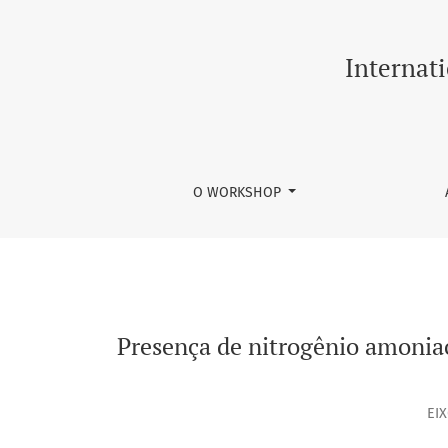
Presença de nitrogênio amoniacal nas águas b
Internat
O WORKSHOP
Presença de nitrogênio amoniaca
EI