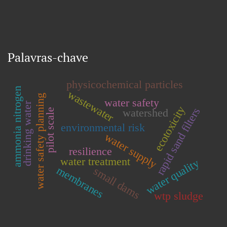
Palavras-chave
physicochemical particles
ammonia nitrogen
wastewater
water safety planning
water safety
drinking water
ecotoxicity
rapid sand filters
watershed
pilot scale
environmental risk
water supply
resilience
water treatment
water quality
membranes
small dams
wtp sludge