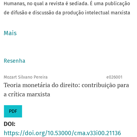
Humanas, no qual a revista é sediada. É uma publicação
de difusão e discussão da produção intelectual marxista
em sua diversidade, bem como de intervenção no debate
e na luta teórica.
Mais
Qualis
: B3
Área do conhecimento
: Ciências Humanas
Ano de fundação
: 1994
Resenha
e-ISSN
: 2966-0165
Título abreviado
: Crit. marx.
Mozart Silvano Pereira
e026001
Teoria monetária do direito: contribuição para
E-mails
:
critica.marxista.brasil@gmail.com
a crítica marxista
Unidade
: IFCH
Editor responsável
: Armando Boito Júnior
PDF
Prefixo DOI
: 10.53000
DOI:
https://doi.org/10.53000/cma.v33i00.21136