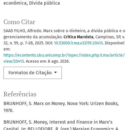
econômica
Dívida pública
Como Citar
SAAD FILHO, Alfredo. Marx sobre o dinheiro, a dívida pública e o
gerenciamento da acumulação.
Crítica Marxista
, Campinas, SP, v.
32, n. 59, p. 7–28, 2025. DOI:
10.53000/cma.v32i59.20413
. Disponível
em:
https://econtents.sbu.unicamp.br/inpec/index.php/cma/article/
view/20413
. Acesso em: 8 ago. 2026.
Formatos de Citação
Referências
BRUNHOFF, S. Marx on Money. Nova York: Urizen Books,
1976.
BRUNHOFF, S. Money, Interest and Finance in Marx’s
Capital. In: BELLOFIORE, R. (org.) Marxian Economics: A