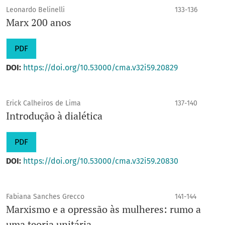
Leonardo Belinelli
133-136
Marx 200 anos
PDF
DOI:
https://doi.org/10.53000/cma.v32i59.20829
Erick Calheiros de Lima
137-140
Introdução à dialética
PDF
DOI:
https://doi.org/10.53000/cma.v32i59.20830
Fabiana Sanches Grecco
141-144
Marxismo e a opressão às mulheres: rumo a
uma teoria unitária