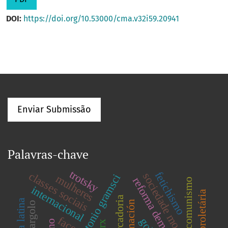
DOI:
https://doi.org/10.53000/cma.v32i59.20941
Enviar Submissão
Palavras-chave
trotsky
fetichismo
classes sociais
sociedade moderna
antonio gramsci
mulheres
reforma democrática
comunismo
internacional
mercadoria
faces