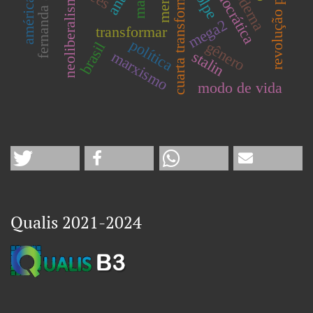
revolução proletária
américa latina
cuarta transformación
fernanda argolo
golpe
neoliberalismo
marx
mega2
transformar
política
gênero
brasil
marxismo
stalin
modo de vida
Qualis 2021-2024