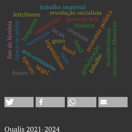
trabalho imaterial
economia política
revolução socialista
fetichismo
capitalismo
governo lula
burguesia
bloco no poder
fim da história
movimento libertário
história
sionismo
lacan
neoliberalismo
marxismo
gozo
imperialismo
freud
brasil
globalização
anti-semitismo
marx
trabalho
epicuro
hegel
futuro
Qualis 2021-2024