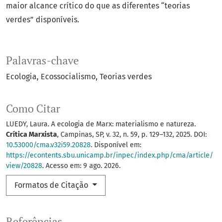
maior alcance crítico do que as diferentes “teorias
verdes” disponíveis.
Palavras-chave
Ecologia
Ecossocialismo
Teorias verdes
Como Citar
LUEDY, Laura. A ecologia de Marx: materialismo e natureza.
Crítica Marxista
, Campinas, SP, v. 32, n. 59, p. 129–132, 2025. DOI:
10.53000/cma.v32i59.20828
. Disponível em:
https://econtents.sbu.unicamp.br/inpec/index.php/cma/article/
view/20828
. Acesso em: 9 ago. 2026.
Formatos de Citação
Referências