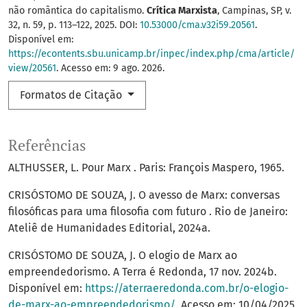
não romântica do capitalismo.
Crítica Marxista
, Campinas, SP, v.
32, n. 59, p. 113–122, 2025. DOI:
10.53000/cma.v32i59.20561
.
Disponível em:
https://econtents.sbu.unicamp.br/inpec/index.php/cma/article/
view/20561
. Acesso em: 9 ago. 2026.
Formatos de Citação
Referências
ALTHUSSER, L. Pour Marx . Paris: François Maspero, 1965.
CRISÓSTOMO DE SOUZA, J. O avesso de Marx: conversas
filosóficas para uma filosofia com futuro . Rio de Janeiro:
Ateliê de Humanidades Editorial, 2024a.
CRISÓSTOMO DE SOUZA, J. O elogio de Marx ao
empreendedorismo. A Terra é Redonda, 17 nov. 2024b.
Disponível em:
https://aterraeredonda.com.br/o-elogio-
de-marx-ao-empreendedorismo/
. Acesso em: 10/04/2025.