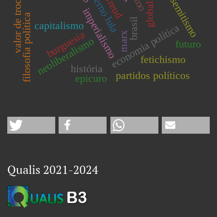
globalização
anti-semitismo
governo lula
valor de troca
freud
imperialismo
filosofia política
brasil
capitalismo
economia política
burguesia
marx
neoliberalismo
futuro
fetichismo
história
partidos políticos
epicuro
Qualis 2021-2024