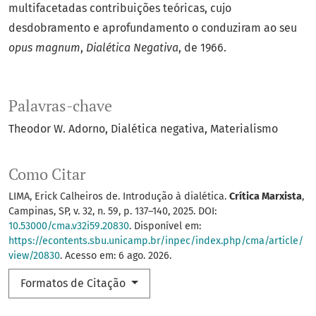
multifacetadas contribuições teóricas, cujo
desdobramento e aprofundamento o conduziram ao seu
opus magnum
,
Dialética Negativa
, de 1966.
Palavras-chave
Theodor W. Adorno
Dialética negativa
Materialismo
Como Citar
LIMA, Erick Calheiros de. Introdução à dialética.
Crítica Marxista
,
Campinas, SP, v. 32, n. 59, p. 137–140, 2025. DOI:
10.53000/cma.v32i59.20830
. Disponível em:
https://econtents.sbu.unicamp.br/inpec/index.php/cma/article/
view/20830
. Acesso em: 6 ago. 2026.
Formatos de Citação