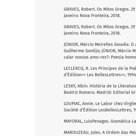
GRAVES, Robert. Os Mitos Gregos. 2ª
Janeiro: Nova Fronteira, 2018.
GRAVES, Robert. Os Mitos Gregos. 2ª
Janeiro: Nova Fronteira, 2018.
JÚNIOR, Márcio Meirelles Gouvêa. O
Guilherme Gontijo; JÚNIOR, Márcio M
calar nossos amo-res?: Poesia homoer
LECLERCQ, R. Les Principes de la Poé
d’Édition<< Les BellesLettres>>, 1994
LESKY, Albin. História de la Literat
Beatriz Romero. Madrid: Editorial Gr
LOUPIAC, Annie. Le Labor chez Virgile
Société d’Édition LesBellesLettres, 1
MAYORAL, LuisPenagos. Gramática Lati
MAROUZEAU, Jules. A Ordem das Pala