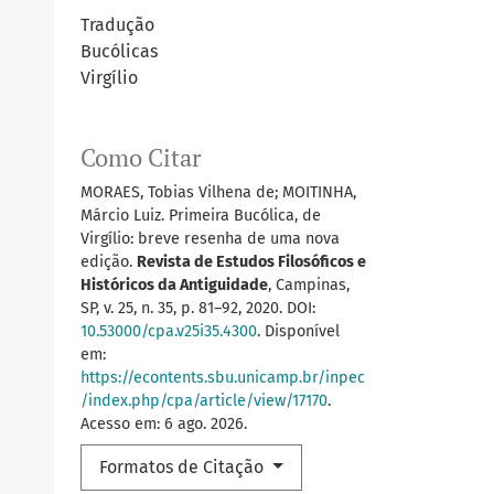
Tradução
Bucólicas
Virgílio
Como Citar
MORAES, Tobias Vilhena de; MOITINHA,
Márcio Luiz. Primeira Bucólica, de
Virgílio: breve resenha de uma nova
edição.
Revista de Estudos Filosóficos e
Históricos da Antiguidade
, Campinas,
SP, v. 25, n. 35, p. 81–92, 2020. DOI:
10.53000/cpa.v25i35.4300
. Disponível
em:
https://econtents.sbu.unicamp.br/inpec
/index.php/cpa/article/view/17170
.
Acesso em: 6 ago. 2026.
Formatos de Citação