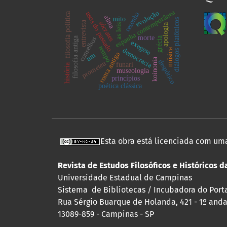
espanha contemporânea
evolução
resenha
usos do passado
filosofia política
alma
mito
diálogos platônicos
entrevista
sócrates
apologia
as leis
morte
filosofia antiga
grécia
conselhos
exegese
tempo
música
democracia
roma antiga
um
koinonia
despótico
prometeu
funari
história
museologia
princípios
poética clássica
Esta obra está licenciada com um
Revista de Estudos Filosóficos e Históricos 
Universidade Estadual de Campinas
Sistema de Bibliotecas / Incubadora do Portal
Rua Sérgio Buarque de Holanda, 421 - 1º andar
13089-859 - Campinas - SP