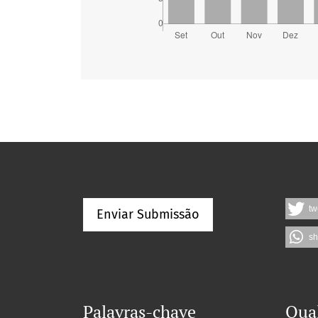
tw
Enviar Submissão
sh
Palavras-chave
Qua