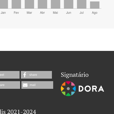
Signatário
eet
share
are
mail
lis 2021-2024