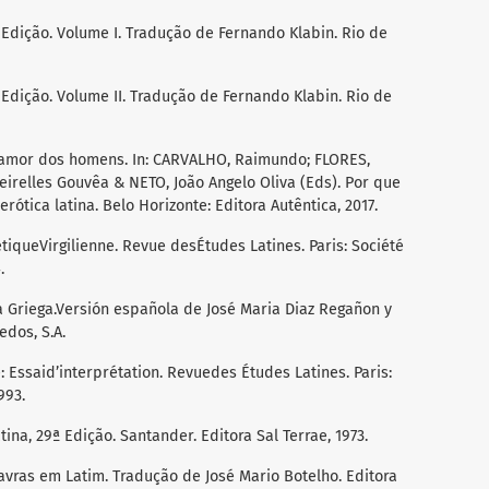
 Edição. Volume I. Tradução de Fernando Klabin. Rio de
 Edição. Volume II. Tradução de Fernando Klabin. Rio de
 amor dos homens. In: CARVALHO, Raimundo; FLORES,
eirelles Gouvêa & NETO, João Angelo Oliva (Eds). Por que
ótica latina. Belo Horizonte: Editora Autêntica, 2017.
tiqueVirgilienne. Revue desÉtudes Latines. Paris: Société
.
ura Griega.Versión española de José Maria Diaz Regañon y
edos, S.A.
: Essaid’interprétation. Revuedes Études Latines. Paris:
993.
na, 29ª Edição. Santander. Editora Sal Terrae, 1973.
vras em Latim. Tradução de José Mario Botelho. Editora