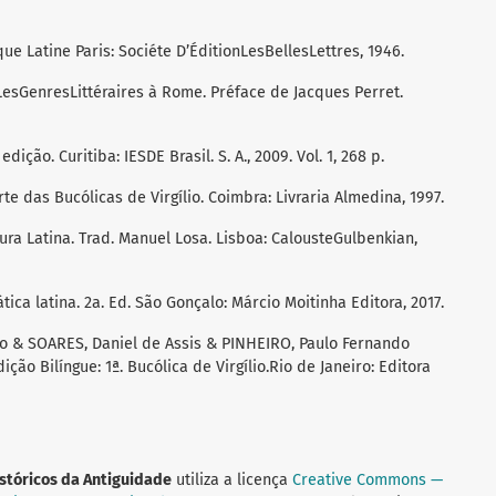
ue Latine Paris: Sociéte D’ÉditionLesBellesLettres, 1946.
esGenresLittéraires à Rome. Préface de Jacques Perret.
edição. Curitiba: IESDE Brasil. S. A., 2009. Vol. 1, 268 p.
e das Bucólicas de Virgílio. Coimbra: Livraria Almedina, 1997.
tura Latina. Trad. Manuel Losa. Lisboa: CalousteGulbenkian,
ica latina. 2a. Ed. São Gonçalo: Márcio Moitinha Editora, 2017.
ro & SOARES, Daniel de Assis & PINHEIRO, Paulo Fernando
ão Bilíngue: 1ª. Bucólica de Virgílio.Rio de Janeiro: Editora
istóricos da Antiguidade
utiliza a licença
Creative Commons —