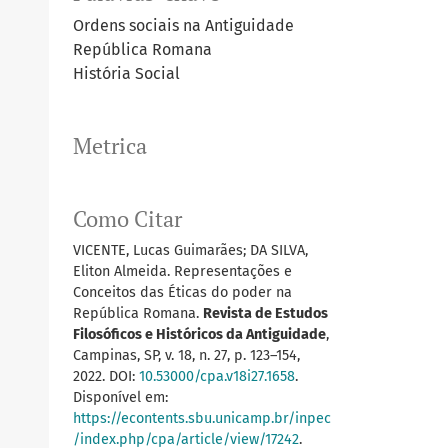
Ordens sociais na Antiguidade
República Romana
História Social
Metrica
Como Citar
VICENTE, Lucas Guimarães; DA SILVA,
Eliton Almeida. Representações e
Conceitos das Éticas do poder na
República Romana.
Revista de Estudos
Filosóficos e Históricos da Antiguidade
,
Campinas, SP, v. 18, n. 27, p. 123–154,
2022. DOI:
10.53000/cpa.v18i27.1658
.
Disponível em:
https://econtents.sbu.unicamp.br/inpec
/index.php/cpa/article/view/17242
.