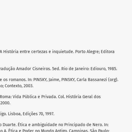
A História entre certezas e inquietude. Porto Alegre; Editora
radução Amador Cisneiros. 5ed. Rio de Janeiro: Ediouro, 1985.
 os romanos. In: PINSKY, Jaime, PINSKY, Carla Bassanezi (org).
o; Contexto, 2003.
Roma: Vida Pública e Privada. Col. História Geral dos
 2000.
go. Lisboa, Edições 70, 1997.
o Duarte. Ética e ambiguidade no Principado de Nero. In:
o A. Ética e Poder no Mundo Antigo. Campinas, São Paulo: