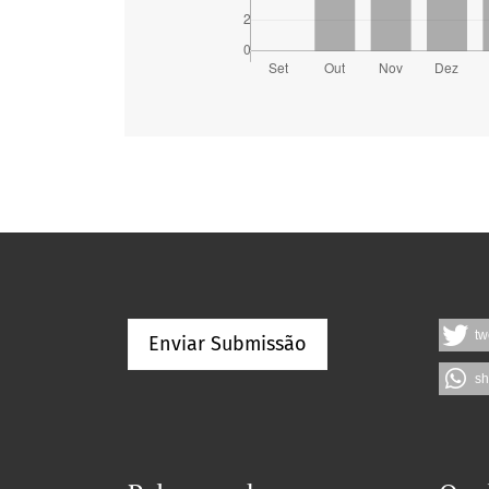
tw
Enviar Submissão
sh