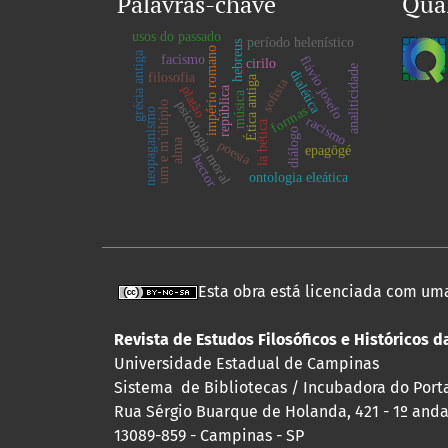
Palavras-chave
Qua
usos do passado
período helenístico
hebreus
império romano
grécia antiga
facismo
flávio josefo
cirilo
analiticidade
dialética
filosofia
Ética antiga
sofista
platão
república
música
psicologia moral
um e m´últiplo
formas
neopaganismo
racismo
la bética
diálogo
alma
poesia
epagögé
hector
ontologia eleática
Esta obra está licenciada com um
Revista de Estudos Filosóficos e Históricos 
Universidade Estadual de Campinas
Sistema de Bibliotecas / Incubadora do Portal
Rua Sérgio Buarque de Holanda, 421 - 1º andar
13089-859 - Campinas - SP