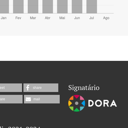
Signatário
eet
share
are
mail