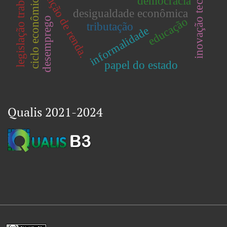
inovação tecnológica
distribuição de renda.
legislação trabalhista
ciclo econômico
democracia
desigualdade econômica
educação
desemprego
tributação
informalidade
papel do estado
Qualis 2021-2024