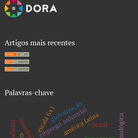
Artigos mais recentes
Palavras-chave
globalização
escala 6x1
emprego industrial
américa latina
brasil