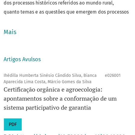
dos processos históricos referidos ao mundo rural,
quanto temas e as questões que emergem dos processos
sociais contemporâneos.
Qualis
: B2
Mais
Área do conhecimento
: Ciências Humanas
Ano de fundação
: 2007
e-ISSN
: 2317-1480
Artigos Avulsos
Título abreviado
: RURIS (Campinas, Online)
E-mail
:
ruris@unicamp.br
Ihédilla Humberta Sinésio Cândido Silva, Bianca
e026001
Aparecida Lima Costa, Márcio Gomes da Silva
Unidade
: IFCH
Certificação orgânica e agroecologia:
Editora responsável
: Nashieli Rangel Loera
apontamentos sobre a conformação de um
Prefixo DOI
: 10.53000
sistema participativo de garantia
PDF