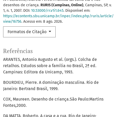
desenhos de criança.
RURIS (Campinas, Online)
, Campinas, SP, v.
1, n. 1, 2007. DOI:
10.53000/rr.v1i1.645
. Disponível em:
https://econtents.sbu.unicamp.br/inpec/index.php/ruris/article/
view/16756
. Acesso em: 8 ago. 2026.
Formatos de Citação
Referências
ARANTES, Antonio Augusto et al. (orgs.). Colcha de
retalhos. Estudos sobre a família no Brasil, 2ª ed.
Campinas: Editora da Unicamp, 1993.
BOURDIEU, Pierre. A dominação masculina. Rio de
Janeiro: Bertrand Brasil, 1999.
COX, Maureen. Desenho de criança.São Paulo:Martins
Fontes,2000.
DA MATTA, Roberto. A casa e a rua. Rio de Janeiro: