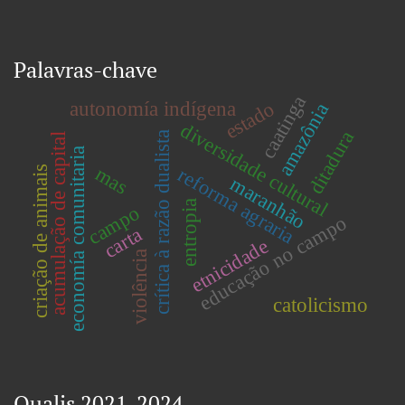
Palavras-chave
caatinga
estado
autonomía indígena
amazônia
diversidade cultural
ditadura
crítica à razão dualista
acumulação de capital
economía comunitaria
mas
reforma agraria
criação de animais
maranhão
entropia
campo
educação no campo
carta
etnicidade
violência
catolicismo
Qualis 2021-2024