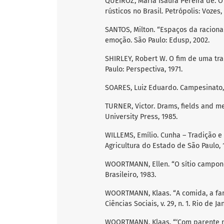
QUEIROZ, Maria Isaura Pereira de. O
rústicos no Brasil. Petrópolis: Vozes,
SANTOS, Milton. “Espaços da raciona
emoção. São Paulo: Edusp, 2002.
SHIRLEY, Robert W. O fim de uma tra
Paulo: Perspectiva, 1971.
SOARES, Luiz Eduardo. Campesinato, i
TURNER, Victor. Drams, fields and me
University Press, 1985.
WILLEMS, Emílio. Cunha – Tradição e 
Agricultura do Estado de São Paulo, 
WOORTMANN, Ellen. “O sítio camponês
Brasileiro, 1983.
WOORTMANN, Klaas. “A comida, a fam
Ciências Sociais, v. 29, n. 1. Rio de J
WOORTMANN, Klaas. “‘Com parente n