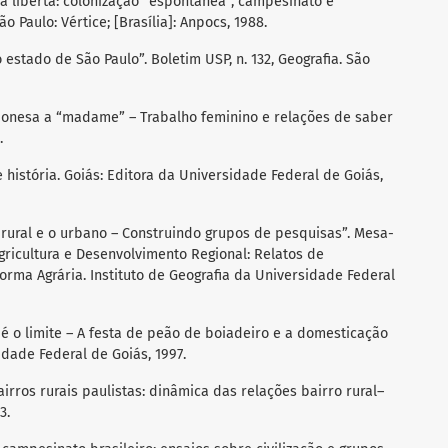
a liberta: colonização “espontânea”, campesinato e
 Paulo: Vértice; [Brasília]: Anpocs, 1988.
o estado de São Paulo”. Boletim USP, n. 132, Geografia. São
nesa a “madame” – Trabalho feminino e relações de saber
.
 história. Goiás: Editora da Universidade Federal de Goiás,
o rural e o urbano – Construindo grupos de pesquisas”. Mesa-
gricultura e Desenvolvimento Regional: Relatos de
orma Agrária. Instituto de Geografia da Universidade Federal
é o limite – A festa de peão de boiadeiro e a domesticação
idade Federal de Goiás, 1997.
irros rurais paulistas: dinâmica das relações bairro rural–
3.