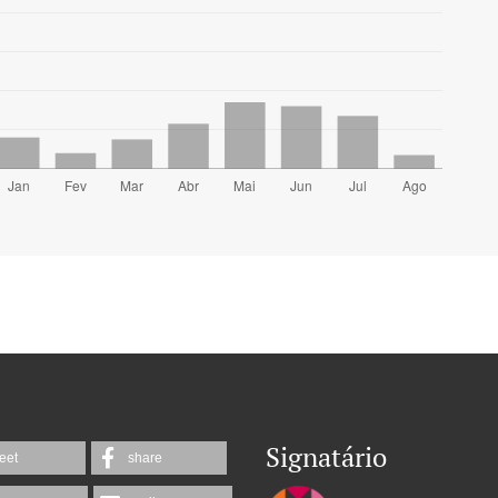
Signatário
eet
share