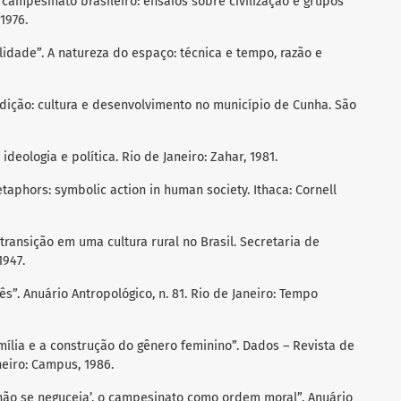
 campesinato brasileiro: ensaios sobre civilização e grupos
 1976.
lidade”. A natureza do espaço: técnica e tempo, razão e
dição: cultura e desenvolvimento no município de Cunha. São
deologia e política. Rio de Janeiro: Zahar, 1981.
taphors: symbolic action in human society. Ithaca: Cornell
transição em uma cultura rural no Brasil. Secretaria de
1947.
”. Anuário Antropológico, n. 81. Rio de Janeiro: Tempo
ília e a construção do gênero feminino”. Dados – Revista de
aneiro: Campus, 1986.
ão se neguceia’, o campesinato como ordem moral”. Anuário