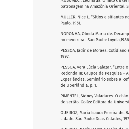
MUSUMECI, Leonarda. O mito da terr
patronagem na Amazônia Oriental. São
MULLER, Nice L. “Sítios e sitiantes n
Paulo, 1951.
NORONHA, Olinda Maria de. Decampo
no meio rural. São Paulo: Loyola,1986
PESSOA, Jadir de Moraes. Cotidiano e
1997.
PESSOA, Vera Lúcia Salazar. “Entre 
Redonda III: Grupos de Pesquisa – A
Experiências. Seminário sobre a Ref
de Uberlândia, p. 1.
PIMENTEL, Sidney Valadares. O chão 
do sertão. Goiás: Editora da Univers
QUEIROZ, Maria Isaura Pereira de. Ba
cidade. São Paulo: Duas Cidades, 197