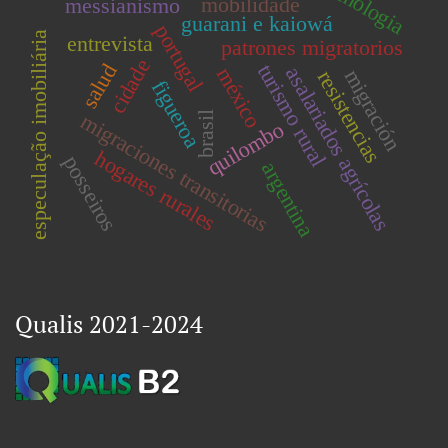
etnologia
mobilidade
messianismo
guarani e kaiowá
portugal
especulação imobiliária
entrevista
patrones migratorios
cidade
salud
turismo rural
asalariados agrícolas
méxico
migración
resistencias
figueroa
brasil
migraciones transitorias
quilombo
hogares rurales
posseiros
argentina
Qualis 2021-2024