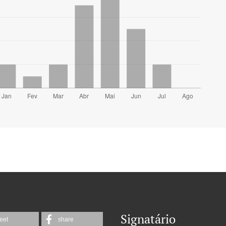
Signatário
eet
share