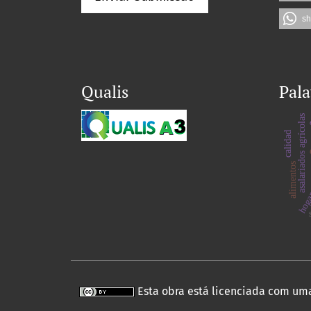
sh
Qualis
Pala
asalariados agrícolas
calidad
hogar
alimentos
Esta obra está licenciada com um