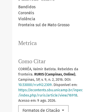
Bandidos
Coronéis
Violência
Fronteira sul de Mato Grosso
Metrica
Como Citar
CORRÊA, Valmir Batista. Rebeldes da
fronteira.
RURIS (Campinas, Online)
,
Campinas, SP, v. 9, n. 2, 2016. DOI:
10.53000/rr.v9i2.2309
. Disponível em:
https://econtents.sbu.unicamp.br/inpec
/index.php/ruris/article/view/16918
.
Acesso em: 9 ago. 2026.
Formatos de Citação