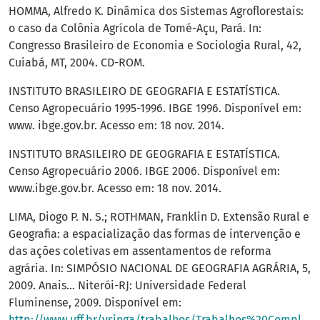
HOMMA, Alfredo K. Dinâmica dos Sistemas Agroflorestais:
o caso da Colônia Agrícola de Tomé-Açu, Pará. In:
Congresso Brasileiro de Economia e Sociologia Rural, 42,
Cuiabá, MT, 2004. CD-ROM.
INSTITUTO BRASILEIRO DE GEOGRAFIA E ESTATÍSTICA.
Censo Agropecuário 1995-1996. IBGE 1996. Disponível em:
www. ibge.gov.br. Acesso em: 18 nov. 2014.
INSTITUTO BRASILEIRO DE GEOGRAFIA E ESTATÍSTICA.
Censo Agropecuário 2006. IBGE 2006. Disponível em:
www.ibge.gov.br. Acesso em: 18 nov. 2014.
LIMA, Diogo P. N. S.; ROTHMAN, Franklin D. Extensão Rural e
Geografia: a espacialização das formas de intervenção e
das ações coletivas em assentamentos de reforma
agrária. In: SIMPÓSIO NACIONAL DE GEOGRAFIA AGRÁRIA, 5,
2009. Anais... Niterói-RJ: Universidade Federal
Fluminense, 2009. Disponível em:
http://www.uff.br/vsinga/trabalhos/Trabalhos%20Completos/Diogo%20Pereira%20das%20Neves%20Souza%20Lima.pdf