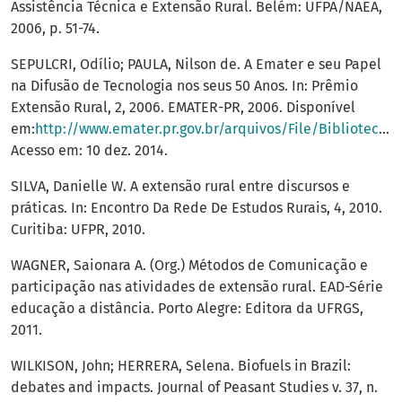
Assistência Técnica e Extensão Rural. Belém: UFPA/NAEA,
2006, p. 51-74.
SEPULCRI, Odílio; PAULA, Nilson de. A Emater e seu Papel
na Difusão de Tecnologia nos seus 50 Anos. In: Prêmio
Extensão Rural, 2, 2006. EMATER-PR, 2006. Disponível
em:
http://www.emater.pr.gov.br/arquivos/File/Biblioteca_Virtual/Premio_Extensao_Rural/2_Premio_ER/02_A_Emater_papel_Dif_Tec.pdf
Acesso em: 10 dez. 2014.
SILVA, Danielle W. A extensão rural entre discursos e
práticas. In: Encontro Da Rede De Estudos Rurais, 4, 2010.
Curitiba: UFPR, 2010.
WAGNER, Saionara A. (Org.) Métodos de Comunicação e
participação nas atividades de extensão rural. EAD-Série
educação a distância. Porto Alegre: Editora da UFRGS,
2011.
WILKISON, John; HERRERA, Selena. Biofuels in Brazil:
debates and impacts. Journal of Peasant Studies v. 37, n.