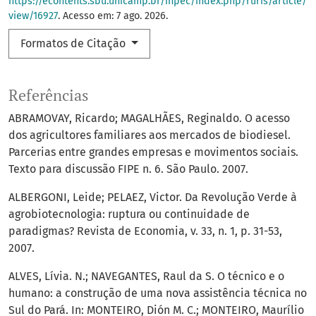
https://econtents.sbu.unicamp.br/inpec/index.php/ruris/article/
view/16927
. Acesso em: 7 ago. 2026.
Formatos de Citação
Referências
ABRAMOVAY, Ricardo; MAGALHÃES, Reginaldo. O acesso
dos agricultores familiares aos mercados de biodiesel.
Parcerias entre grandes empresas e movimentos sociais.
Texto para discussão FIPE n. 6. São Paulo. 2007.
ALBERGONI, Leide; PELAEZ, Victor. Da Revolução Verde à
agrobiotecnologia: ruptura ou continuidade de
paradigmas? Revista de Economia, v. 33, n. 1, p. 31-53,
2007.
ALVES, Lívia. N.; NAVEGANTES, Raul da S. O técnico e o
humano: a construção de uma nova assistência técnica no
Sul do Pará. In: MONTEIRO, Dión M. C.; MONTEIRO, Maurílio