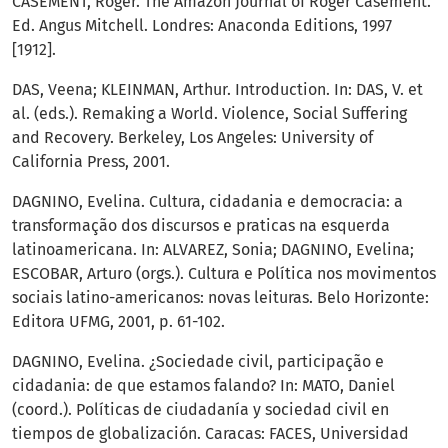
CASEMENT, Roger. The Amazon Journal of Roger Casement.
Ed. Angus Mitchell. Londres: Anaconda Editions, 1997
[1912].
DAS, Veena; KLEINMAN, Arthur. Introduction. In: DAS, V. et
al. (eds.). Remaking a World. Violence, Social Suffering
and Recovery. Berkeley, Los Angeles: University of
California Press, 2001.
DAGNINO, Evelina. Cultura, cidadania e democracia: a
transformação dos discursos e praticas na esquerda
latinoamericana. In: ALVAREZ, Sonia; DAGNINO, Evelina;
ESCOBAR, Arturo (orgs.). Cultura e Política nos movimentos
sociais latino-americanos: novas leituras. Belo Horizonte:
Editora UFMG, 2001, p. 61-102.
DAGNINO, Evelina. ¿Sociedade civil, participação e
cidadania: de que estamos falando? In: MATO, Daniel
(coord.). Políticas de ciudadanía y sociedad civil en
tiempos de globalización. Caracas: FACES, Universidad