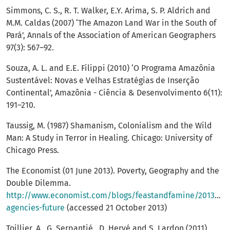
Simmons, C. S., R. T. Walker, E.Y. Arima, S. P. Aldrich and
M.M. Caldas (2007) ‘The Amazon Land War in the South of
Pará’, Annals of the Association of American Geographers
97(3): 567–92.
Souza, A. L. and E.E. Filippi (2010) ‘O Programa Amazônia
Sustentável: Novas e Velhas Estratégias de Inserção
Continental’, Amazônia - Ciência & Desenvolvimento 6(11):
191–210.
Taussig, M. (1987) Shamanism, Colonialism and the Wild
Man: A Study in Terror in Healing. Chicago: University of
Chicago Press.
The Economist (01 June 2013). Poverty, Geography and the
Double Dilemma.
http://www.economist.com/blogs/feastandfamine/2013/06
agencies-future
(accessed 21 October 2013)
Toillier, A., G. Serpantié , D. Hervé and S. Lardon (2011)