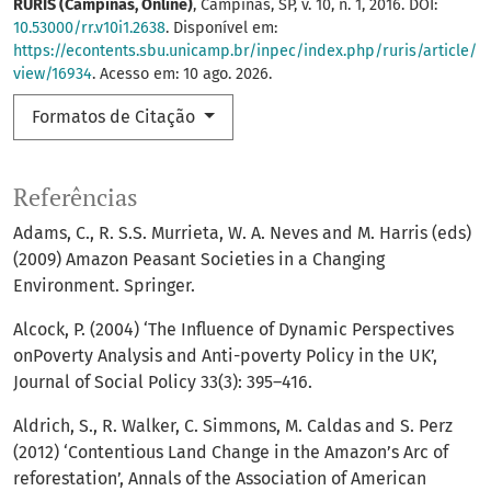
RURIS (Campinas, Online)
, Campinas, SP, v. 10, n. 1, 2016. DOI:
10.53000/rr.v10i1.2638
. Disponível em:
https://econtents.sbu.unicamp.br/inpec/index.php/ruris/article/
view/16934
. Acesso em: 10 ago. 2026.
Formatos de Citação
Referências
Adams, C., R. S.S. Murrieta, W. A. Neves and M. Harris (eds)
(2009) Amazon Peasant Societies in a Changing
Environment. Springer.
Alcock, P. (2004) ‘The Influence of Dynamic Perspectives
onPoverty Analysis and Anti-poverty Policy in the UK’,
Journal of Social Policy 33(3): 395–416.
Aldrich, S., R. Walker, C. Simmons, M. Caldas and S. Perz
(2012) ‘Contentious Land Change in the Amazon’s Arc of
reforestation’, Annals of the Association of American