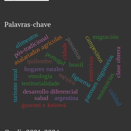
Palavras-chave
alimentos
asalariados agrícolas
migración
pós-tradicional
campesinos
posseiros
cidade
clase obrera
portugal
patrones migratorios
entrevista
quilombo
brasil
hogares rurales
turismo rural
méxico
resistencias
figueroa
etnologia
territorialidade
calidad
desarrollo diferencial
salud
argentina
guarani e kaiowá