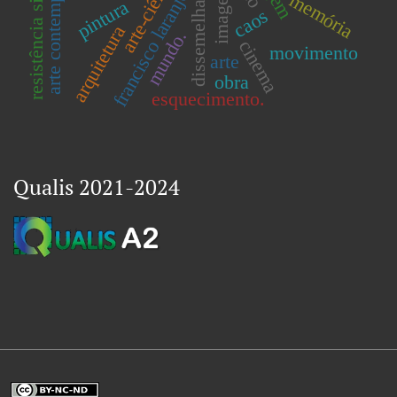
resistência simbólica
arte contemporânea
arte-ciência
dissemelhança.
imagem
francisco laranjo
memória
pintura
caos
arquitetura
mundo.
cinema
movimento
arte
obra
esquecimento.
Qualis 2021-2024