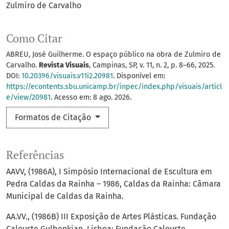
Zulmiro de Carvalho
Como Citar
ABREU, José Guilherme. O espaço público na obra de Zulmiro de
Carvalho.
Revista Visuais
, Campinas, SP, v. 11, n. 2, p. 8–66, 2025.
DOI:
10.20396/visuais.v11i2.20981
. Disponível em:
https://econtents.sbu.unicamp.br/inpec/index.php/visuais/articl
e/view/20981
. Acesso em: 8 ago. 2026.
Formatos de Citação
Referências
AAVV, (1986A), I Simpósio Internacional de Escultura em
Pedra Caldas da Rainha – 1986, Caldas da Rainha: Câmara
Municipal de Caldas da Rainha.
AA.VV., (1986B) III Exposição de Artes Plásticas. Fundação
Calouste Gulbenkian, Lisboa: Fundação Calouste