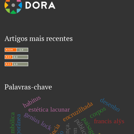
Artigos mais recentes
Palavras-chave
habitus
desenho
encruzilhada
corpos
estética lacunar
genius lock
paisagem
público
francis alÿs