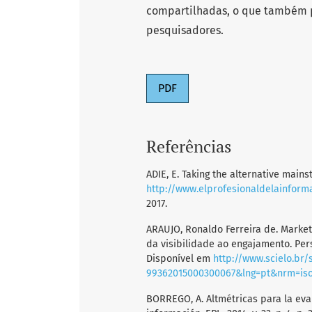
compartilhadas, o que também 
pesquisadores.
PDF
Referências
ADIE, E. Taking the alternative mainstr
http://www.elprofesionaldelainform
2017.
ARAUJO, Ronaldo Ferreira de. Marketi
da visibilidade ao engajamento. Perspec
Disponível em
http://www.scielo.br/
99362015000300067&lng=pt&nrm=is
BORREGO, A. Altmétricas para la eval