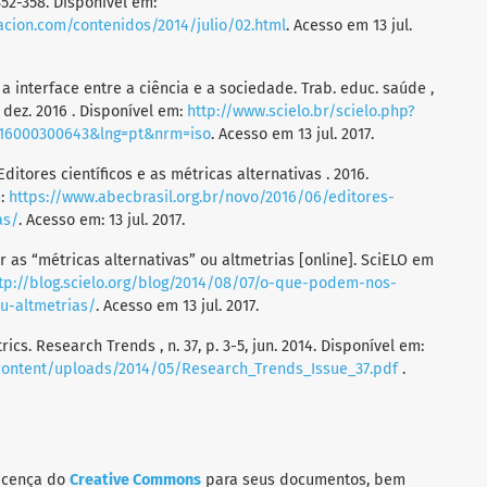
. 352-358. Disponível em:
acion.com/contenidos/2014/julio/02.html
. Acesso em 13 jul.
 a interface entre a ciência e a sociedade. Trab. educ. saúde ,
5, dez. 2016 . Disponível em:
http://www.scielo.br/scielo.php?
2016000300643&lng=pt&nrm=iso
. Acesso em 13 jul. 2017.
tores científicos e as métricas alternativas . 2016.
m:
https://www.abecbrasil.org.br/novo/2016/06/editores-
as/
. Acesso em: 13 jul. 2017.
 as “métricas alternativas” ou altmetrias [online]. SciELO em
tp://blog.scielo.org/blog/2014/08/07/o-que-podem-nos-
u-altmetrias/
. Acesso em 13 jul. 2017.
ics. Research Trends , n. 37, p. 3-5, jun. 2014. Disponível em:
ontent/uploads/2014/05/Research_Trends_Issue_37.pdf
.
licença do
Creative Commons
para seus documentos, bem