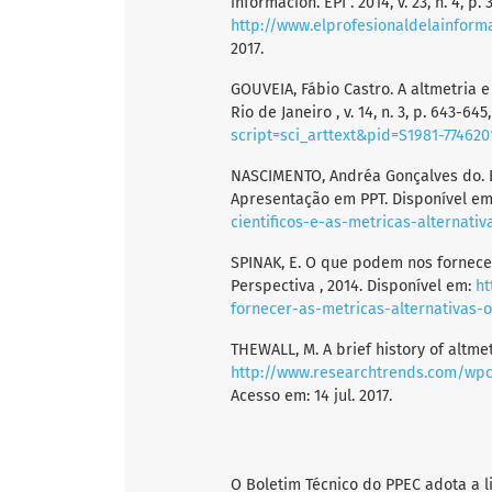
información. EPI . 2014, v. 23, n. 4, p
http://www.elprofesionaldelainform
2017.
GOUVEIA, Fábio Castro. A altmetria e
Rio de Janeiro , v. 14, n. 3, p. 643-64
script=sci_arttext&pid=S1981-7746
NASCIMENTO, Andréa Gonçalves do. Edi
Apresentação em PPT. Disponível e
cientificos-e-as-metricas-alternativ
SPINAK, E. O que podem nos fornecer
Perspectiva , 2014. Disponível em:
ht
fornecer-as-metricas-alternativas-o
THEWALL, M. A brief history of altmetr
http://www.researchtrends.com/wpc
Acesso em: 14 jul. 2017.
O Boletim Técnico do PPEC adota a 