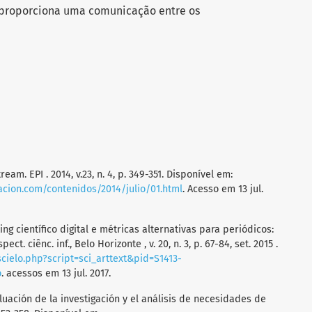
proporciona uma comunicação entre os
eam. EPI . 2014, v.23, n. 4, p. 349-351. Disponível em:
acion.com/contenidos/2014/julio/01.html
. Acesso em 13 jul.
ng científico digital e métricas alternativas para periódicos:
t. ciênc. inf., Belo Horizonte , v. 20, n. 3, p. 67-84, set. 2015 .
scielo.php?script=sci_arttext&pid=S1413-
o
. acessos em 13 jul. 2017.
uación de la investigación y el análisis de necesidades de