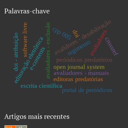
Palavras-chave
avalidores - desabilitação
avaliadores - exclusão
software livre
cpp 005
avaliadores.
doi
doi - atribuição
editoração eletrônica
crossref
regimento
e-contents
periódicos predatórios
open journal system
avaliadores - manuais
editoras predatórias
escrita científica
portal de periódicos
Artigos mais recentes