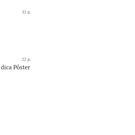
33 p.
22 p.
dica Pôster