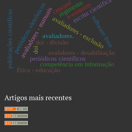
escrita científica
regimento
crossref
e-contents
periódicos eletrônicos
avaliadores - manuais
publicações científicas
software livre
avaliadores - exclusão
avaliadores.
doi - divisão
doi
avalidores - desabilitação
periódicos científicos
competência em informação
Ética - educação
Artigos mais recentes