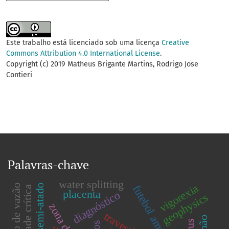
Este trabalho está licenciado sob uma licença
Creative
Commons Attribution 4.0 International License
.
Copyright (c) 2019 Matheus Brigante Martins, Rodrigo Jose
Contieri
Palavras-chave
water splitting
vigorexia
previsão de vazão
nado semi-atado
futebol americano
velocidade crítica
placenta
diagnóstico
geophysics
travestismo