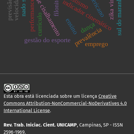
zona de cisalhamento
sul do maranhão
zika virus
filonitos
indicador cinemático
performance
currículo
ensino
dança
prevalência
gestão do esporte
emprego
Esta obra está licenciada sobre um licença
Creative
Commons Attribution-NonCommercial-NoDerivatives 4.0
International License
.
Rev. Trab. Iniciac. Cient. UNICAMP
, Campinas, SP - ISSN
2596-1969.