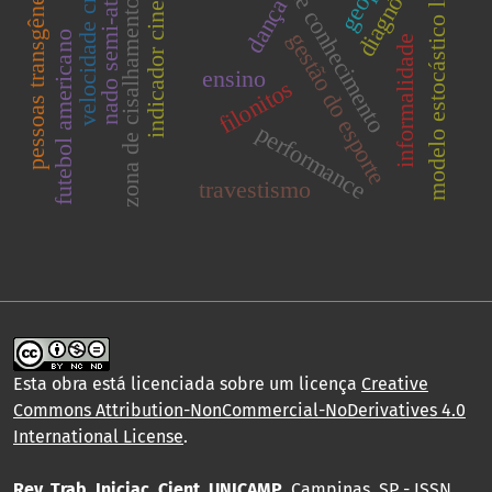
Área de conhecimento
indicador cinemático
diagnóstico
modelo estocástico linear
velocidade crítica
nado semi-atado
pessoas transgênero
dança
zona de cisalhamento
gestão do esporte
futebol americano
informalidade
ensino
filonitos
performance
travestismo
Esta obra está licenciada sobre um licença
Creative
Commons Attribution-NonCommercial-NoDerivatives 4.0
International License
.
Rev. Trab. Iniciac. Cient. UNICAMP
, Campinas, SP - ISSN