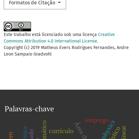
Formatos de Citação
Este trabalho está licenciado sob uma licença
Creative
Commons Attribution 4.0 International License
.
Copyright (c) 2019 Matheus Evers Rodrigues Fernandes, Andre
Leon Sampaio Gradvohl
Palavras-chave
emprego
geophysics
currículo