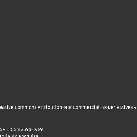
eative Commons Attribution-NonCommercial-NoDerivatives 4.
SP - ISSN 2596-1969.
toria de Pesquisa