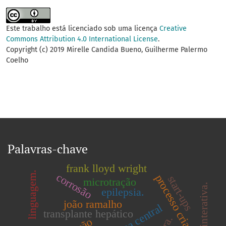
Este trabalho está licenciado sob uma licença
Creative
Commons Attribution 4.0 International License
.
Copyright (c) 2019 Mirelle Candida Bueno, Guilherme Palermo
Coelho
Palavras-chave
frank lloyd wright
linguagem.
corrosão
processo criativo
start-ups
microtração
chave interativa.
epilepsia.
joão ramalho
transplante hepático