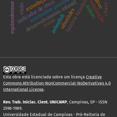
mielinólise pontina central
história brasileira.
exsudação
indicador de risco
otimização
desenvolvimento infantil
equinodermos
visão
titânio
ofiuróides
zebrafish
marte
Esta obra está licenciada sobre um licença
Creative
Commons Attribution-NonCommercial-NoDerivatives 4.0
International License
.
Rev. Trab. Iniciac. Cient. UNICAMP
, Campinas, SP - ISSN
2596-1969.
Universidade Estadual de Campinas - Pró-Reitoria de