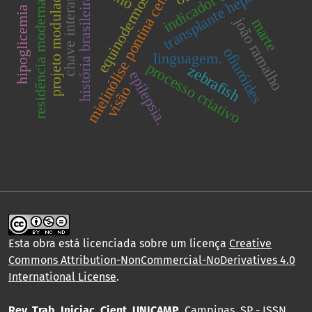
indicador de risco
chave interativa.
mielinólise pontina central
transplante hepático
projeto modulado
história brasileira.
equinodermos
residência moderna.
hipoglicemia
joão ramalho
marte
ofiuróides
linguagem.
processo criativo
zebrafish
epilepsia.
visão
Esta obra está licenciada sobre um licença
Creative
Commons Attribution-NonCommercial-NoDerivatives 4.0
International License
.
Rev. Trab. Iniciac. Cient. UNICAMP
, Campinas, SP - ISSN