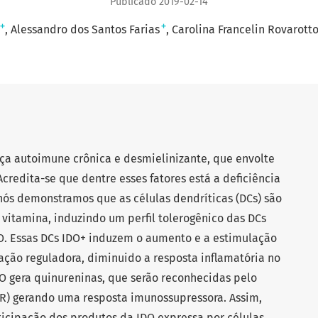
Publicado 2019-02-14
+
+
Alessandro dos Santos Farias
Carolina Francelin Rovarott
ça autoimune crônica e desmielinizante, que envolte
Acredita-se que dentre esses fatores está a deficiência
nós demonstramos que as células dendríticas (DCs) são
 vitamina, induzindo um perfil tolerogênico das DCs
. Essas DCs IDO+ induzem o aumento e a estimulação
ação reguladora, diminuido a resposta inflamatória no
O gera quinureninas, que serão reconhecidas pelo
hR) gerando uma resposta imunossupressora. Assim,
articipação dos produtos da IDO expressa por células