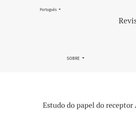
Mudar o idioma. O atual é:
Português
Estudo do papel do receptor AhR na função i
Revis
SOBRE
Estudo do papel do receptor