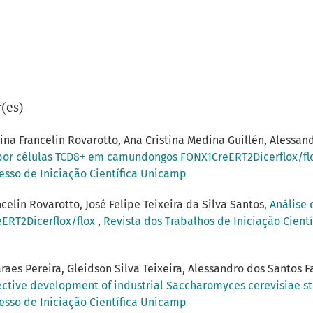
(es)
lina Francelin Rovarotto, Ana Cristina Medina Guillén, Alessan
s por células TCD8+ em camundongos FONX1CreERT2Dicerflox/f
resso de Iniciação Científica Unicamp
celin Rovarotto, José Felipe Teixeira da Silva Santos,
Análise 
ERT2Dicerflox/flox
,
Revista dos Trabalhos de Iniciação Cientí
es Pereira, Gleidson Silva Teixeira, Alessandro dos Santos Fa
ective development of industrial Saccharomyces cerevisiae s
resso de Iniciação Científica Unicamp