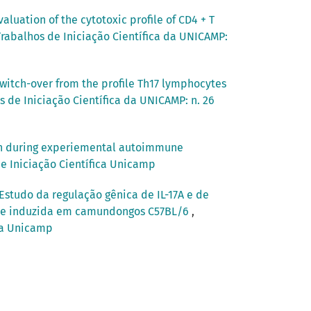
valuation of the cytotoxic profile of CD4 + T
Trabalhos de Iniciação Científica da UNICAMP:
switch-over from the profile Th17 lymphocytes
s de Iniciação Científica da UNICAMP: n. 26
ion during experiemental autoimmune
de Iniciação Científica Unicamp
Estudo da regulação gênica de IL-17A e de
mune induzida em camundongos C57BL/6
,
ica Unicamp