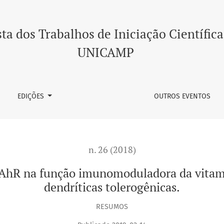
munomoduladora da vitamina D 3 na geração de células dendrí
ta dos Trabalhos de Iniciação Científica
UNICAMP
EDIÇÕES
OUTROS EVENTOS
n. 26 (2018)
 AhR na função imunomoduladora da vitami
dendríticas tolerogênicas.
RESUMOS