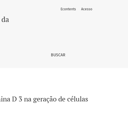
Econtents
Acesso
ticas tolerogênicas.
 da
BUSCAR
na D 3 na geração de células