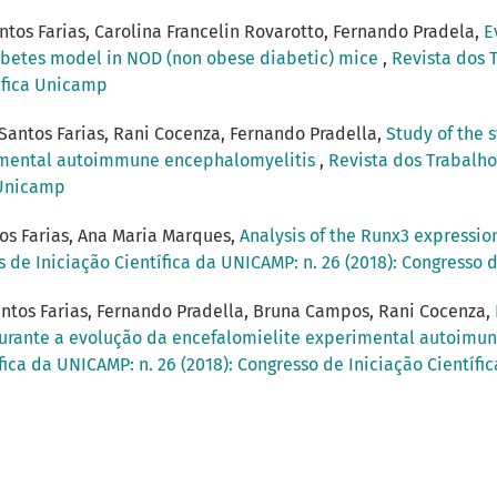
ntos Farias, Carolina Francelin Rovarotto, Fernando Pradela,
E
abetes model in NOD (non obese diabetic) mice
,
Revista dos 
tífica Unicamp
antos Farias, Rani Cocenza, Fernando Pradella,
Study of the 
erimental autoimmune encephalomyelitis
,
Revista dos Trabalho
a Unicamp
os Farias, Ana Maria Marques,
Analysis of the Runx3 express
 de Iniciação Científica da UNICAMP: n. 26 (2018): Congresso 
antos Farias, Fernando Pradella, Bruna Campos, Rani Cocenza,
 durante a evolução da encefalomielite experimental autoi
fica da UNICAMP: n. 26 (2018): Congresso de Iniciação Científ