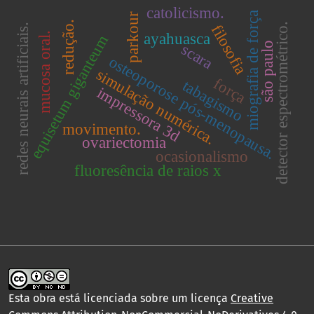
catolicismo.
miografia de força
parkour
redução.
detector espectrométrico.
filosofia
redes neurais artificiais.
ayahuasca
mucosa oral.
equisetum giganteum
são paulo
scara
osteoporose pós-menopausa.
simulação numérica.
força
tabagismo
impressora 3d
movimento.
ovariectomia
ocasionalismo
fluoresência de raios x
Esta obra está licenciada sobre um licença
Creative