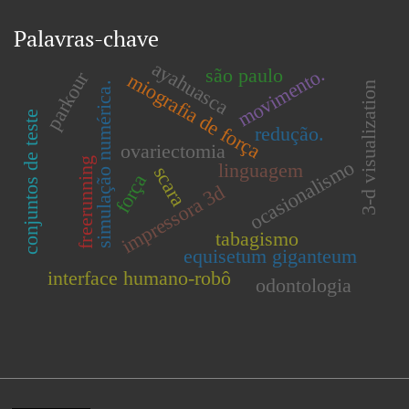
Palavras-chave
ayahuasca
movimento.
são paulo
parkour
miografia de força
3-d visualization
simulação numérica.
conjuntos de teste
redução.
ovariectomia
freerunning
ocasionalismo
linguagem
scara
força
impressora 3d
tabagismo
equisetum giganteum
interface humano-robô
odontologia