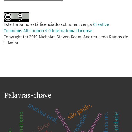
Este trabalho está licenciado sob uma licença
Creative
Commons Attribution 4.0 International License
.
Copyright (c) 2019 Nicholas Steven Kaam, Andrea Leda Ramos de
Oliveira
Palavras-chave
são paulo.
mucosa oral.
ovariectomia
redução.
ocasionalismo
catolicismo.
força