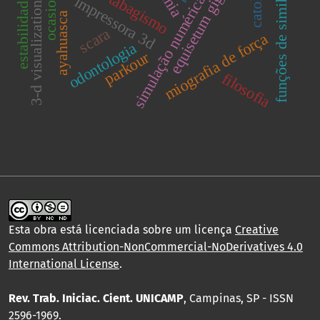
equisetum giganteum
funções de similaridade
simulação numérica.
estabilidade.
tabagismo
impressora 3d
3-d visualization
ayahuasca
scara
miografia de força
odontologia
parkour
filosofia
Esta obra está licenciada sobre um licença
Creative
Commons Attribution-NonCommercial-NoDerivatives 4.0
International License
.
Rev. Trab. Iniciac. Cient. UNICAMP
, Campinas, SP - ISSN
2596-1969.