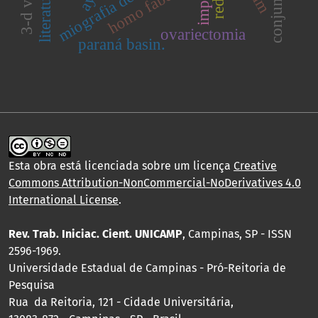
miografia de força
homo faber
literatura
ovariectomia
paraná basin.
Esta obra está licenciada sobre um licença
Creative
Commons Attribution-NonCommercial-NoDerivatives 4.0
International License
.
Rev. Trab. Iniciac. Cient. UNICAMP
, Campinas, SP - ISSN
2596-1969.
Universidade Estadual de Campinas - Pró-Reitoria de
Pesquisa
Rua da Reitoria, 121 - Cidade Universitária,