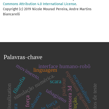
Commons Attribution 4.0 International License
.
Copyright (c) 2019 Nicole Mourad Pereira, Andre Martins
Biancarelli
Palavras-chave
movimento.
interface humano-robô
linguagem
equisetum giganteum
simulação numérica.
ocasionalismo
filosofia
parkour
scara
3-d visualization
conjuntos de teste
impressora 3d
tabagismo
ayahuasca
força
redução.