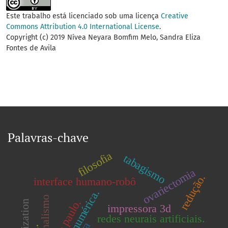
Este trabalho está licenciado sob uma licença
Creative
Commons Attribution 4.0 International License
.
Copyright (c) 2019 Nívea Neyara Bomfim Melo, Sandra Eliza
Fontes de Avila
Palavras-chave
filosofia
tabagismo
ovariectomia
redução.
interface humano-robô
ocasionalismo
são paulo.
impressora 3d
redes neurais artificiais.