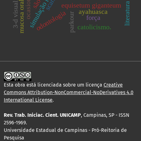
simulação numérica.
3-d visualization
scara
mucosa oral.
literatura
equisetum giganteum
ayahuasca
odontologia
parkour
força
catolicismo.
Esta obra está licenciada sobre um licença
Creative
Commons Attribution-NonCommercial-NoDerivatives 4.0
International License
.
Rev. Trab. Iniciac. Cient. UNICAMP
, Campinas, SP - ISSN
2596-1969.
Universidade Estadual de Campinas - Pró-Reitoria de
Pesquisa