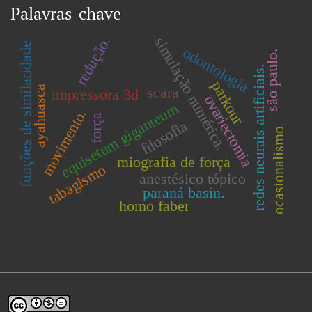
Palavras-chave
redução.
simulação numérica.
funções de similaridade
odontologia
são paulo.
redes neurais artificiais.
parkour
scara
ayahuasca
impressora 3d
ovariectomia
equisetum giganteum
movimento.
força
filosofia
ocasionalismo
miografia de força
tabagismo
anestésico tópico
paraná basin.
homo faber