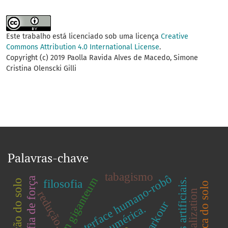
Este trabalho está licenciado sob uma licença
Creative
Commons Attribution 4.0 International License
.
Copyright (c) 2019 Paolla Ravida Alves de Macedo, Simone
Cristina Olenscki Gilli
Palavras-chave
tabagismo
interface humano-robô
equisetum giganteum
miografia de força
filosofia
degradação do solo
3-d visualization
redução.
parkour