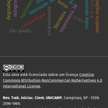
redes neurais artificiais.
matéria orgânica do solo
simulação numérica.
força
impressora 3d
ovariectomia
literatura
odontologia
scara
são paulo.
Esta obra está licenciada sobre um licença
Creative
Commons Attribution-NonCommercial-NoDerivatives 4.0
International License
.
Rev. Trab. Iniciac. Cient. UNICAMP
, Campinas, SP - ISSN
2596-1969.