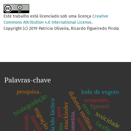
Este trabalho está licenciado sob uma licença
Creative
Commons Attribution 4.0 International License
.
Copyright (c) 2019 Patricia Oliveira, Ricardo Figueiredo Pirola
Palavras-chave
pesquisa.
lodo de esgoto
diabetes mellitus 2
biodegradação
sementes.
poliácido láctico
mackinder
sexo
fipronil
migração
geni
toxicidade
respirometria.
isocarga.
facebook