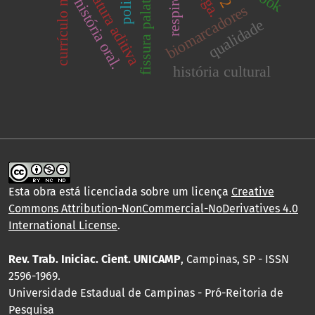
manufatura aditiva
currículo narrado
fissura palatina
história oral.
biomarcadores
qualidade
história cultural
Esta obra está licenciada sobre um licença
Creative
Commons Attribution-NonCommercial-NoDerivatives 4.0
International License
.
Rev. Trab. Iniciac. Cient. UNICAMP
, Campinas, SP - ISSN
2596-1969.
Universidade Estadual de Campinas - Pró-Reitoria de
Pesquisa