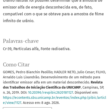
Urânio natural foi possível determinar que a amostra de
emissor alfa de energia desconhecida era, de fato,
compatível com o que se obteve para a amostra de filme
infinito de urânio.
Palavras-chave
Cr-39
Partículas alfa
Fonte radioativa.
Como Citar
GOMES, Pedro Bianchin Paolillo; HADLER NETO, Julio Cesar; FILHO,
Arnaldo Luis Lixandrão. Desenvolvimento de um método para
identificar emissor alfa em um material desconhecido.
Revista
dos Trabalhos de Iniciação Científica da UNICAMP
, Campinas, SP,
n. 26, 2019. DOI:
10.20396/revpibic2620181127
. Disponível em:
https://econtents.sbu.unicamp.br/eventos/index.php/pibic/articl
e/view/1127
. Acesso em: 8 ago. 2026.