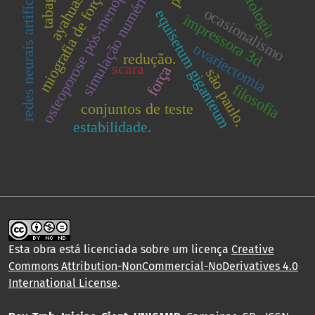
osteoporose pós-menopausa.
odontologia
redes neurais artificiais.
simulação numérica.
ayahuasca
miografia de força
ocasionalismo
equisetum giganteum
impressora 3d
ovariectomia
redução.
scara
força
são paulo.
filosofia
conjuntos de teste
estabilidade.
Esta obra está licenciada sobre um licença
Creative
Commons Attribution-NonCommercial-NoDerivatives 4.0
International License
.