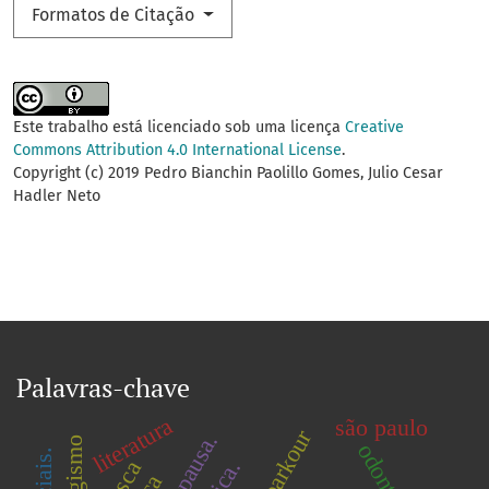
Formatos de Citação
Este trabalho está licenciado sob uma licença
Creative
Commons Attribution 4.0 International License
.
Copyright (c) 2019 Pedro Bianchin Paolillo Gomes, Julio Cesar
Hadler Neto
Palavras-chave
literatura
são paulo
parkour
tabagismo