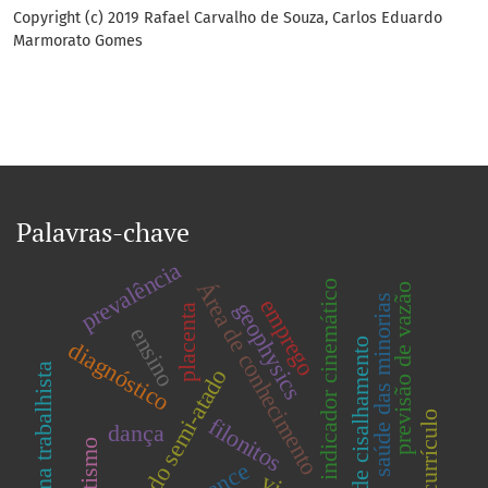
Copyright (c) 2019 Rafael Carvalho de Souza, Carlos Eduardo
Marmorato Gomes
Palavras-chave
prevalência
Área de conhecimento
indicador cinemático
previsão de vazão
saúde das minorias
emprego
geophysics
placenta
ensino
zona de cisalhamento
diagnóstico
reforma trabalhista
nado semi-atado
currículo
filonitos
dança