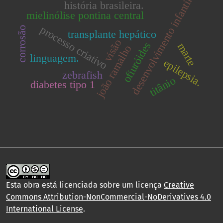
desenvolvimento infantil
história brasileira.
mielinólise pontina central
processo criativo
corrosão
transplante hepático
visão
ofiuróides
marte
joão ramalho
linguagem.
epilepsia.
zebrafish
titânio
diabetes tipo 1
Esta obra está licenciada sobre um licença
Creative
Commons Attribution-NonCommercial-NoDerivatives 4.0
International License
.