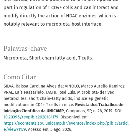
part in regulation of T CD4+ cells and can interact and
modify directly the action of HDAC enzimes, which is
notably relevant to microbiota-host interface.
Palavras-chave
Microbiota
Short-chain fatty acid
T cells.
Como Citar
SILVA, Raissa Carolina Alves da; VINOLO, Marco Aurelio Ramirez;
PRAL, Laís Passarielo; FACHI, José Luis. Microbiota-derived
metabolites, short chain-fatty acids, induce epigenetic
modifications in CD4+ T cells in mice.
Revista dos Trabalhos de
Iniciação Científica da UNICAMP
, Campinas, SP, n. 26, 2019. DOI:
10.20396/revpibic2620181179
. Disponível em:
https://econtents.sbu.unicamp.br/eventos/index.php/pibic/articl
e/view/1179
. Acesso em: 5 ago. 2026.